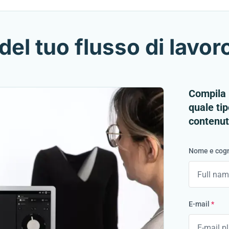
del tuo flusso di lavor
Compila i
quale tip
contenuti
Nome e co
E-mail
*