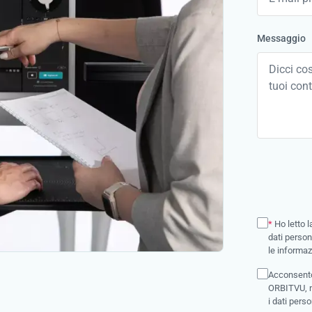
Messaggio
*
Ho letto 
dati person
le informaz
Acconsento 
ORBITVU, no
i dati person