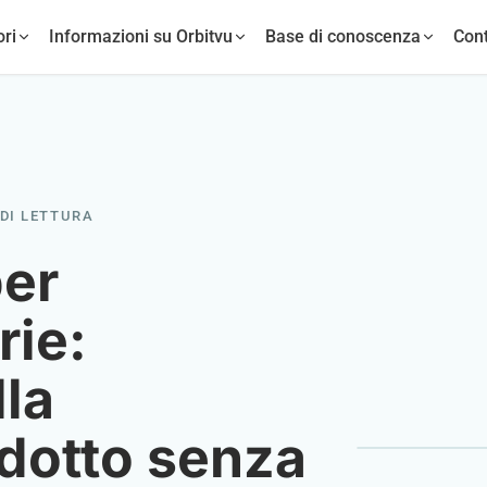
ori
Informazioni su Orbitvu
Base di conoscenza
Cont
 DI LETTURA
per
rie:
la
odotto senza