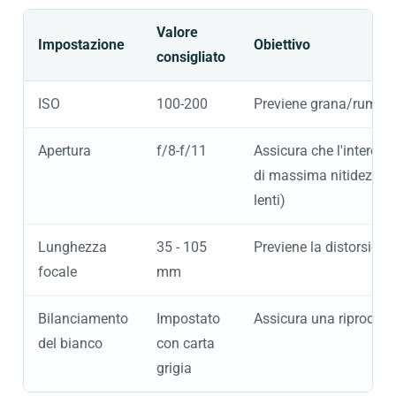
Valore
Impostazione
Obiettivo
consigliato
ISO
100-200
Previene grana/rumore
Apertura
f/8-f/11
Assicura che l'intero c
di massima nitidezza d
lenti)
Lunghezza
35 - 105
Previene la distorsione
focale
mm
Bilanciamento
Impostato
Assicura una riproduzi
del bianco
con carta
grigia