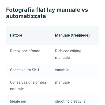
Fotografia flat lay manuale vs
automatizzata
A
Fattore
Manuale (treppiede)
A
Rimozione sfondo
Richiede editing
A
manuale
Coerenza tra SKU
variabile
a
Conservazione ombra
manuale
naturale
Ideale per
shooting creativi a
e