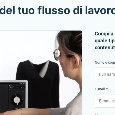
del tuo flusso di lavor
Compila i
quale tip
contenuti
Nome e co
E-mail
*