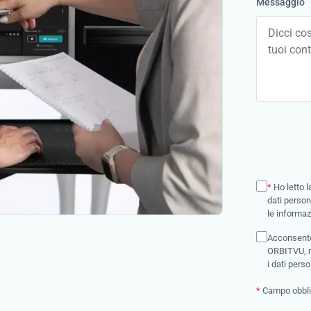
Messaggio
*
Ho letto 
dati person
le informaz
Acconsento 
ORBITVU, no
i dati person
*
Campo obbli